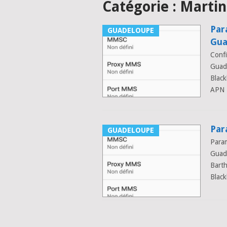
Catégorie :
Martin
Par
GUADELOUPE
Gua
Confi
Guad
Blac
APN D
Par
GUADELOUPE
Param
Guade
Barth
Blac
Posts