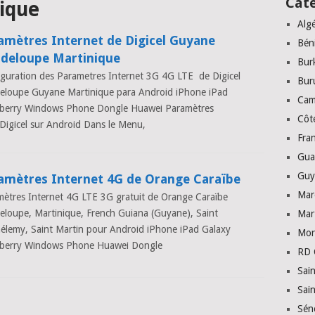
Cat
ique
Algé
amètres Internet de Digicel Guyane
Bén
deloupe Martinique
Bur
guration des Parametres Internet 3G 4G LTE de Digicel
Bur
eloupe Guyane Martinique para Android iPhone iPad
Cam
kberry Windows Phone Dongle Huawei Paramètres
Côte
igicel sur Android Dans le Menu,
Fra
Gua
Guy
amètres Internet 4G de Orange Caraïbe
Mar
ètres Internet 4G LTE 3G gratuit de Orange Caraïbe
loupe, Martinique, French Guiana (Guyane), Saint
Mar
élemy, Saint Martin pour Android iPhone iPad Galaxy
Mor
kberry Windows Phone Huawei Dongle
RD 
Sai
Sai
Sén