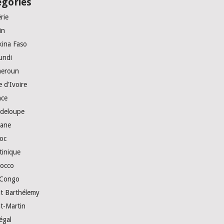
égories
rie
in
kina Faso
undi
eroun
 d'Ivoire
nce
deloupe
ane
oc
tinique
occo
Congo
nt Barthélemy
nt-Martin
égal