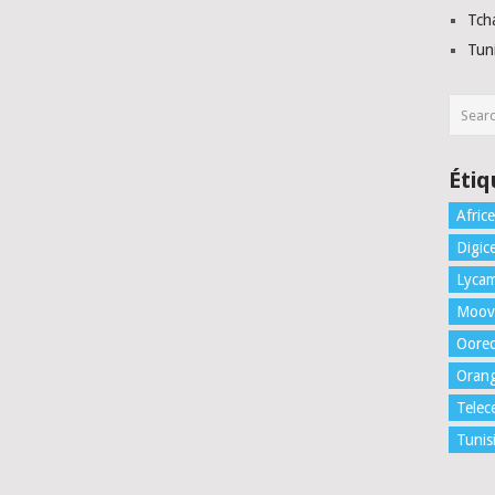
Tch
Tuni
Étiq
Africe
Digice
Lycam
Moov 
Oore
Orang
Telec
Tunis