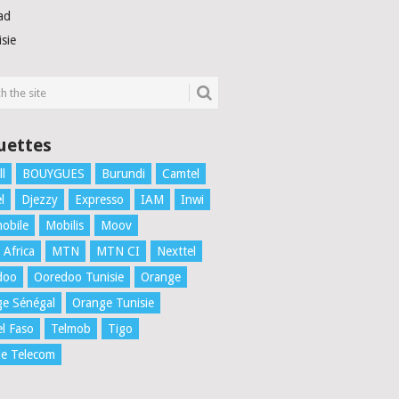
ad
sie
uettes
ll
BOUYGUES
Burundi
Camtel
l
Djezzy
Expresso
IAM
Inwi
obile
Mobilis
Moov
Africa
MTN
MTN CI
Nexttel
doo
Ooredoo Tunisie
Orange
e Sénégal
Orange Tunisie
el Faso
Telmob
Tigo
ie Telecom