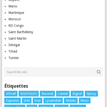
Maroc
Martinique
Morocco
RD Congo
Saint Barthélemy
Saint-Martin
Sénégal
Tchad
Tunisie
Étiquettes
Africell
BOUYGUES
Burundi
Camtel
Digicel
Djezzy
Expresso
IAM
Inwi
Lycamobile
Mobilis
Moov