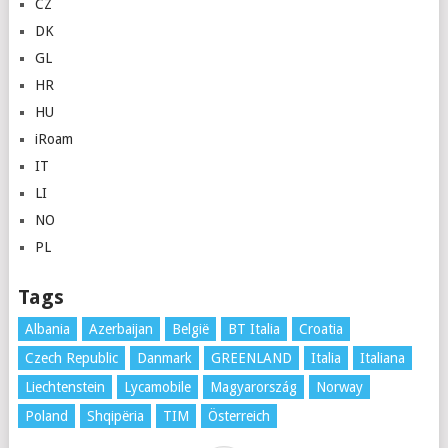
CZ
DK
GL
HR
HU
iRoam
IT
LI
NO
PL
Tags
Albania
Azerbaijan
België
BT Italia
Croatia
Czech Republic
Danmark
GREENLAND
Italia
Italiana
Liechtenstein
Lycamobile
Magyarország
Norway
Poland
Shqipëria
TIM
Österreich