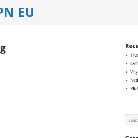
PN EU
ng
Rece
Tru
Cyf
Vir
Net
Plu