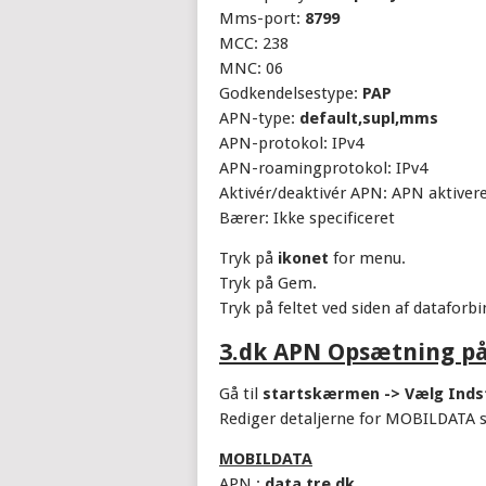
Mms-port:
8799
MCC: 238
MNC: 06
Godkendelsestype:
PAP
APN-type:
default,supl,mms
APN-protokol: IPv4
APN-roamingprotokol: IPv4
Aktivér/deaktivér APN: APN aktiver
Bærer: Ikke specificeret
Tryk på
ikonet
for menu.
Tryk på Gem.
Tryk på feltet ved siden af dataforbi
3.dk APN Opsætning p
Gå til
startskærmen -> Vælg Indst
Rediger detaljerne for MOBILDATA 
MOBILDATA
APN :
data.tre.dk