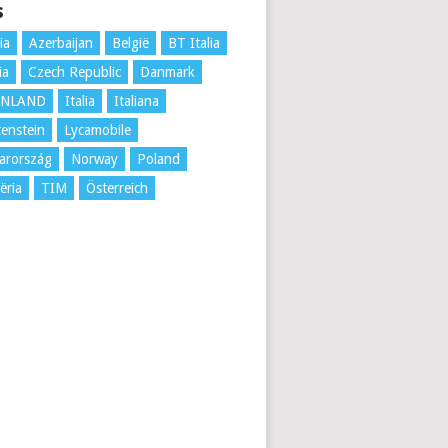
s
ia
Azerbaijan
België
BT Italia
ia
Czech Republic
Danmark
ENLAND
Italia
Italiana
tenstein
Lycamobile
arország
Norway
Poland
ëria
TIM
Österreich