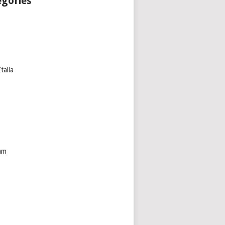
egories
talia
am