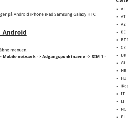
Cat
AL
nger på Android iPhone iPad Samsung Galaxy HTC
AT
AZ
 Android
BE
BT I
CZ
 åbne menuen.
DK
 -> Mobile netværk -> Adgangspunktnavne -> SIM 1 -
GL
HR
HU
iRo
IT
LI
NO
PL