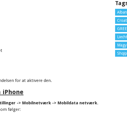
Tag
Alban
Croat
GRE
Liech
Magy
et
Shqip
ndelsen for at aktivere den.
å iPhone
illinger -> Mobilnetværk -> Mobildata netværk
.
som følger: