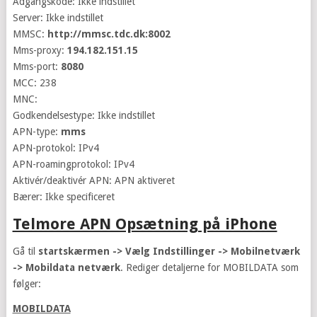
Adgangskode: Ikke indstillet
Server: Ikke indstillet
MMSC:
http://mmsc.tdc.dk:8002
Mms-proxy:
194.182.151.15
Mms-port:
8080
MCC: 238
MNC:
Godkendelsestype: Ikke indstillet
APN-type:
mms
APN-protokol: IPv4
APN-roamingprotokol: IPv4
Aktivér/deaktivér APN: APN aktiveret
Bærer: Ikke specificeret
Telmore APN Opsætning på iPhone
Gå til
startskærmen -> Vælg Indstillinger -> Mobilnetværk
-> Mobildata netværk
. Rediger detaljerne for MOBILDATA som
følger:
MOBILDATA