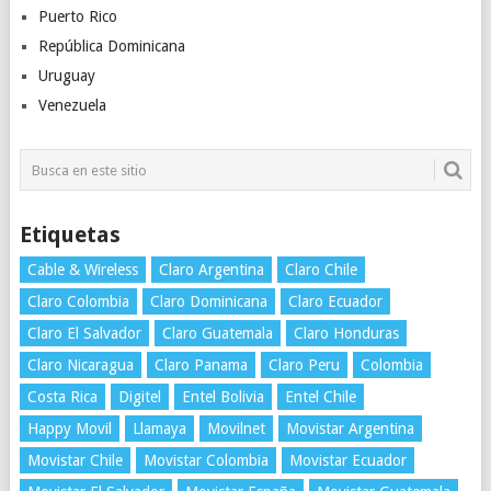
Puerto Rico
República Dominicana
Uruguay
Venezuela
Etiquetas
Cable & Wireless
Claro Argentina
Claro Chile
Claro Colombia
Claro Dominicana
Claro Ecuador
Claro El Salvador
Claro Guatemala
Claro Honduras
Claro Nicaragua
Claro Panama
Claro Peru
Colombia
Costa Rica
Digitel
Entel Bolivia
Entel Chile
Happy Movil
Llamaya
Movilnet
Movistar Argentina
Movistar Chile
Movistar Colombia
Movistar Ecuador