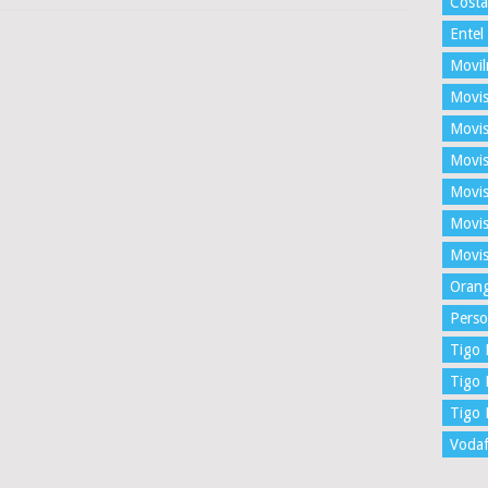
Costa
Entel
Movil
Movis
Movis
Movis
Movis
Movi
Movis
Oran
Perso
Tigo 
Tigo 
Tigo
Voda