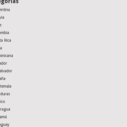
egorías
entina
via
e
ombia
ta Rica
a
inicana
ador
alvador
aña
temala
duras
ico
aragua
amá
aguay