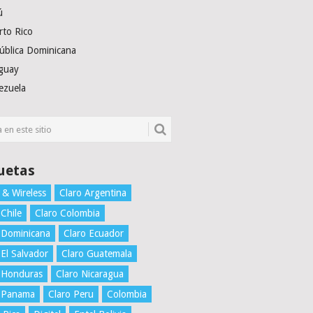
ú
rto Rico
ública Dominicana
guay
ezuela
uetas
 & Wireless
Claro Argentina
 Chile
Claro Colombia
 Dominicana
Claro Ecuador
 El Salvador
Claro Guatemala
 Honduras
Claro Nicaragua
o Panama
Claro Peru
Colombia