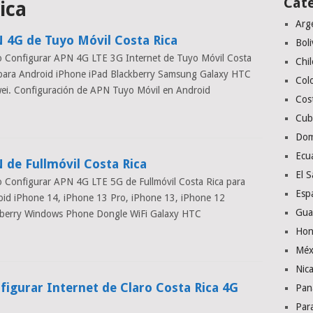
Cat
ica
Arg
 4G de Tuyo Móvil Costa Rica
Boli
 Configurar APN 4G LTE 3G Internet de Tuyo Móvil Costa
Chil
para Android iPhone iPad Blackberry Samsung Galaxy HTC
Col
ei. Configuración de APN Tuyo Móvil en Android
Cos
Cub
Dom
Ecu
 de Fullmóvil Costa Rica
El S
Configurar APN 4G LTE 5G de Fullmóvil Costa Rica para
Esp
id iPhone 14, iPhone 13 Pro, iPhone 13, iPhone 12
Gua
kberry Windows Phone Dongle WiFi Galaxy HTC
Hon
Méx
Nic
figurar Internet de Claro Costa Rica 4G
Pan
Par