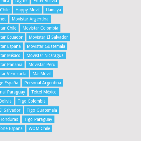
 Rica
Digitel
Entel Bolivia
 Chile
Happy Movil
Llamaya
net
Movistar Argentina
tar Chile
Movistar Colombia
tar Ecuador
Movistar El Salvador
tar España
Movistar Guatemala
tar México
Movistar Nicaragua
star Panama
Movistar Peru
tar Venezuela
MásMóvil
ge España
Personal Argentina
nal Paraguay
Telcel México
Bolivia
Tigo Colombia
El Salvador
Tigo Guatemala
 Honduras
Tigo Paraguay
fone España
WOM Chile