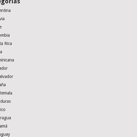
egorías
entina
via
e
ombia
ta Rica
a
inicana
ador
alvador
aña
temala
duras
ico
aragua
amá
aguay