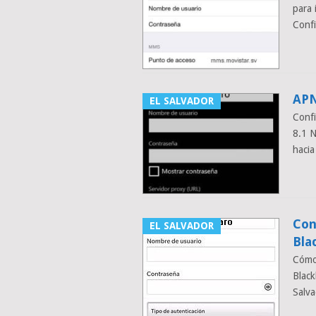
para 
Conf
APN
EL SALVADOR
Conf
8.1 
hacia
Con
EL SALVADOR
Bla
Cómo 
Black
Salva