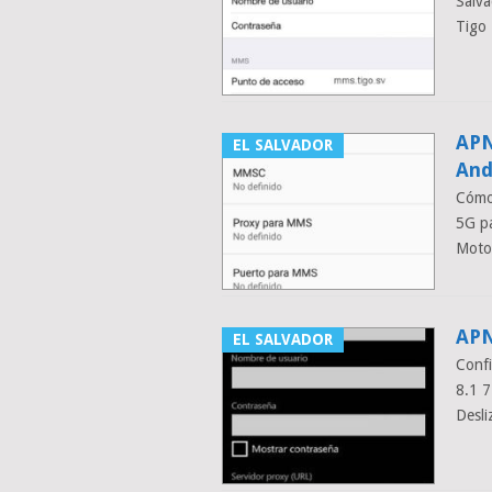
Salva
Tigo 
APN
EL SALVADOR
And
Cómo 
5G pa
Moto
APN
EL SALVADOR
Confi
8.1 
Desli