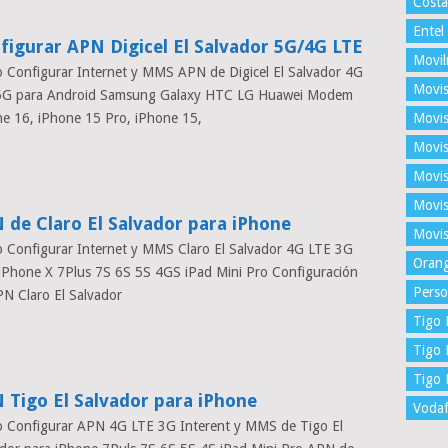
Costa
Entel
figurar APN Digicel El Salvador 5G/4G LTE
Movil
Configurar Internet y MMS APN de Digicel El Salvador 4G
Movis
5G para Android Samsung Galaxy HTC LG Huawei Modem
e 16, iPhone 15 Pro, iPhone 15,
Movis
Movis
Movis
Movi
 de Claro El Salvador para iPhone
Movis
Configurar Internet y MMS Claro El Salvador 4G LTE 3G
Oran
iPhone X 7Plus 7S 6S 5S 4GS iPad Mini Pro Configuración
Perso
N Claro El Salvador
Tigo 
Tigo 
Tigo
 Tigo El Salvador para iPhone
Voda
 Configurar APN 4G LTE 3G Interent y MMS de Tigo El