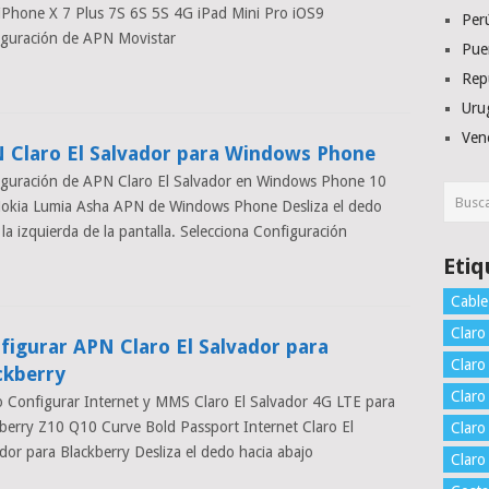
iPhone X 7 Plus 7S 6S 5S 4G iPad Mini Pro iOS9
Per
iguración de APN Movistar
Pue
Rep
Uru
Ven
 Claro El Salvador para Windows Phone
iguración de APN Claro El Salvador en Windows Phone 10
Nokia Lumia Asha APN de Windows Phone Desliza el dedo
 la izquierda de la pantalla. Selecciona Configuración
Etiq
Cable
Claro
figurar APN Claro El Salvador para
Claro
ckberry
Claro
Configurar Internet y MMS Claro El Salvador 4G LTE para
berry Z10 Q10 Curve Bold Passport Internet Claro El
Claro
dor para Blackberry Desliza el dedo hacia abajo
Clar