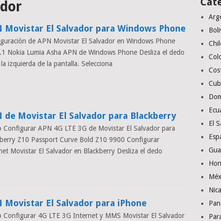
Cat
ador
Arg
 Movistar El Salvador para Windows Phone
Boli
iguración de APN Movistar El Salvador en Windows Phone
Chil
8.1 Nokia Lumia Asha APN de Windows Phone Desliza el dedo
Col
 la izquierda de la pantalla. Selecciona
Cos
Cub
Dom
Ecu
 de Movistar El Salvador para Blackberry
El S
 Configurar APN 4G LTE 3G de Movistar El Salvador para
Esp
berry Z10 Passport Curve Bold Z10 9900 Configurar
Gua
net Movistar El Salvador en Blackberry Desliza el dedo
Hon
Méx
Nic
 Movistar El Salvador para iPhone
Pan
 Configurar 4G LTE 3G Internet y MMS Movistar El Salvador
Par