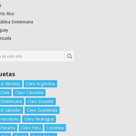
ú
rto Rico
ública Dominicana
guay
ezuela
uetas
 & Wireless
Claro Argentina
 Chile
Claro Colombia
 Dominicana
Claro Ecuador
 El Salvador
Claro Guatemala
 Honduras
Claro Nicaragua
o Panama
Claro Peru
Colombia