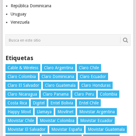
República Dominicana
Uruguay
Venezuela
Etiquetas
Cable & Wireless
Claro Argentina
Claro Chile
Claro Colombia
Claro Dominicana
Claro Ecuador
Claro El Salvador
Claro Guatemala
Claro Honduras
Claro Nicaragua
Claro Panama
Claro Peru
Colombia
Costa Rica
Digitel
Entel Bolivia
Entel Chile
Happy Movil
Llamaya
Movilnet
Movistar Argentina
Movistar Chile
Movistar Colombia
Movistar Ecuador
Movistar El Salvador
Movistar España
Movistar Guatemala