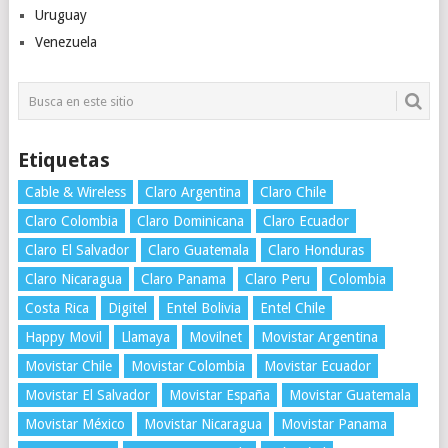
Uruguay
Venezuela
Etiquetas
Cable & Wireless
Claro Argentina
Claro Chile
Claro Colombia
Claro Dominicana
Claro Ecuador
Claro El Salvador
Claro Guatemala
Claro Honduras
Claro Nicaragua
Claro Panama
Claro Peru
Colombia
Costa Rica
Digitel
Entel Bolivia
Entel Chile
Happy Movil
Llamaya
Movilnet
Movistar Argentina
Movistar Chile
Movistar Colombia
Movistar Ecuador
Movistar El Salvador
Movistar España
Movistar Guatemala
Movistar México
Movistar Nicaragua
Movistar Panama