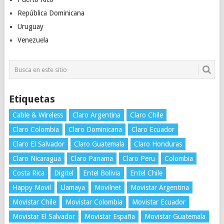
República Dominicana
Uruguay
Venezuela
Etiquetas
Cable & Wireless
Claro Argentina
Claro Chile
Claro Colombia
Claro Dominicana
Claro Ecuador
Claro El Salvador
Claro Guatemala
Claro Honduras
Claro Nicaragua
Claro Panama
Claro Peru
Colombia
Costa Rica
Digitel
Entel Bolivia
Entel Chile
Happy Movil
Llamaya
Movilnet
Movistar Argentina
Movistar Chile
Movistar Colombia
Movistar Ecuador
Movistar El Salvador
Movistar España
Movistar Guatemala