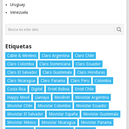
Uruguay
Venezuela
Etiquetas
Cable & Wireless
Claro Argentina
Claro Chile
Claro Colombia
Claro Dominicana
Claro Ecuador
Claro El Salvador
Claro Guatemala
Claro Honduras
Claro Nicaragua
Claro Panama
Claro Peru
Colombia
Costa Rica
Digitel
Entel Bolivia
Entel Chile
Happy Movil
Llamaya
Movilnet
Movistar Argentina
Movistar Chile
Movistar Colombia
Movistar Ecuador
Movistar El Salvador
Movistar España
Movistar Guatemala
Movistar México
Movistar Nicaragua
Movistar Panama