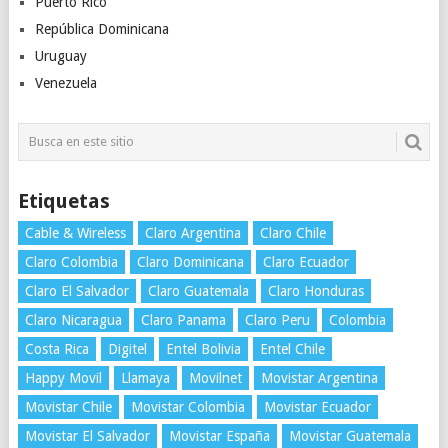
Puerto Rico
República Dominicana
Uruguay
Venezuela
Etiquetas
Cable & Wireless
Claro Argentina
Claro Chile
Claro Colombia
Claro Dominicana
Claro Ecuador
Claro El Salvador
Claro Guatemala
Claro Honduras
Claro Nicaragua
Claro Panama
Claro Peru
Colombia
Costa Rica
Digitel
Entel Bolivia
Entel Chile
Happy Movil
Llamaya
Movilnet
Movistar Argentina
Movistar Chile
Movistar Colombia
Movistar Ecuador
Movistar El Salvador
Movistar España
Movistar Guatemala