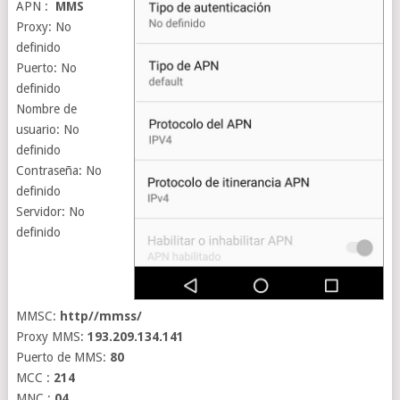
APN :
MMS
Proxy: No
definido
Puerto: No
definido
Nombre de
usuario: No
definido
Contraseña: No
definido
Servidor: No
definido
MMSC:
http//mmss/
Proxy MMS:
193.209.134.141
Puerto de MMS:
80
MCC :
214
MNC :
04