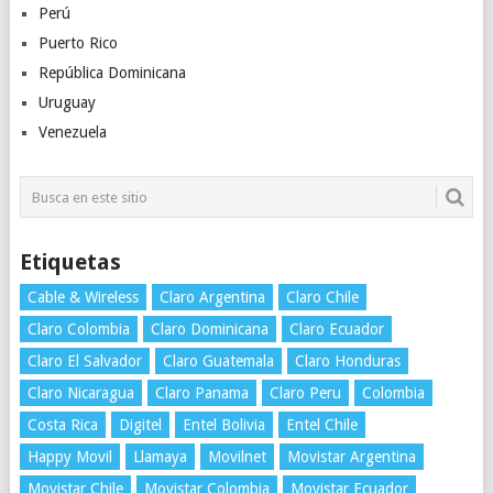
Perú
Puerto Rico
República Dominicana
Uruguay
Venezuela
Etiquetas
Cable & Wireless
Claro Argentina
Claro Chile
Claro Colombia
Claro Dominicana
Claro Ecuador
Claro El Salvador
Claro Guatemala
Claro Honduras
Claro Nicaragua
Claro Panama
Claro Peru
Colombia
Costa Rica
Digitel
Entel Bolivia
Entel Chile
Happy Movil
Llamaya
Movilnet
Movistar Argentina
Movistar Chile
Movistar Colombia
Movistar Ecuador