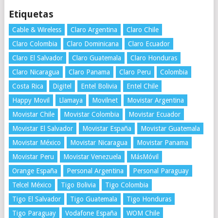
Etiquetas
Cable & Wireless
Claro Argentina
Claro Chile
Claro Colombia
Claro Dominicana
Claro Ecuador
Claro El Salvador
Claro Guatemala
Claro Honduras
Claro Nicaragua
Claro Panama
Claro Peru
Colombia
Costa Rica
Digitel
Entel Bolivia
Entel Chile
Happy Movil
Llamaya
Movilnet
Movistar Argentina
Movistar Chile
Movistar Colombia
Movistar Ecuador
Movistar El Salvador
Movistar España
Movistar Guatemala
Movistar México
Movistar Nicaragua
Movistar Panama
Movistar Peru
Movistar Venezuela
MásMóvil
Orange España
Personal Argentina
Personal Paraguay
Telcel México
Tigo Bolivia
Tigo Colombia
Tigo El Salvador
Tigo Guatemala
Tigo Honduras
Tigo Paraguay
Vodafone España
WOM Chile