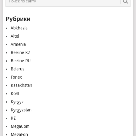
Рубрики
Abkhazia
Altel
Armenia
Beeline KZ
Beeline RU
Belarus
Fonex
Kazakhstan
Kcell
Kyrgyz
Kyrgyzstan
KZ
MegaCom
MegaFon