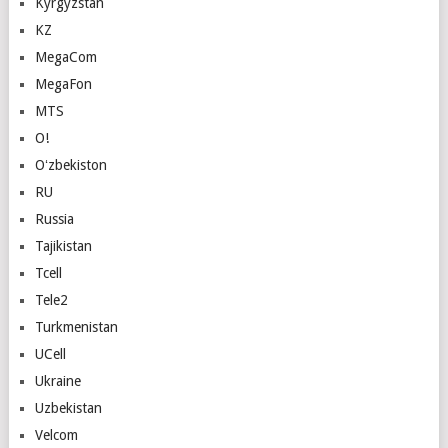
Kyrgyzstan
KZ
MegaCom
MegaFon
MTS
O!
Oʻzbekiston
RU
Russia
Tajikistan
Tcell
Tele2
Turkmenistan
UCell
Ukraine
Uzbekistan
Velcom