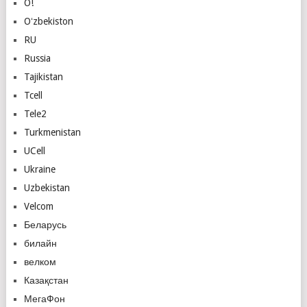
O!
Oʻzbekiston
RU
Russia
Tajikistan
Tcell
Tele2
Turkmenistan
UCell
Ukraine
Uzbekistan
Velcom
Беларусь
билайн
велком
Казақстан
МегаФон