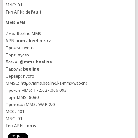
MNC: 01
Тип APN:
default
MMS APN
Имя: Beeline MMS
APN:
mms.beeline.kz
Прокси: пусто
Порт: пусто
Логин:
@mms.beeline
Пароль:
beeline
Сервер: пусто
MMSC: httр://mms.beeline.kz/mms/wapenc
Прокси ММS: 172.027.006.093
Порт MMS: 8080
Протокол ММS: WAP 2.0
MCC: 401
MNC: 01
Тип APN:
mms