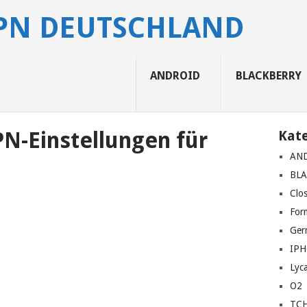
APN DEUTSCHLAND
ANDROID
BLACKBERRY
N-Einstellungen für
Kat
AN
BL
Clo
For
Ger
IP
Lyc
O2
TC