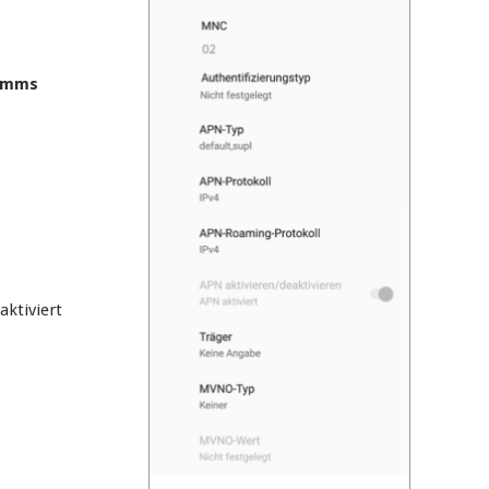
s/mms
aktiviert