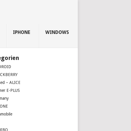
IPHONE
WINDOWS
egorien
DROID
ACKBERRY
sed – ALICE
mer E-PLUS
many
HONE
amobile
HIBO