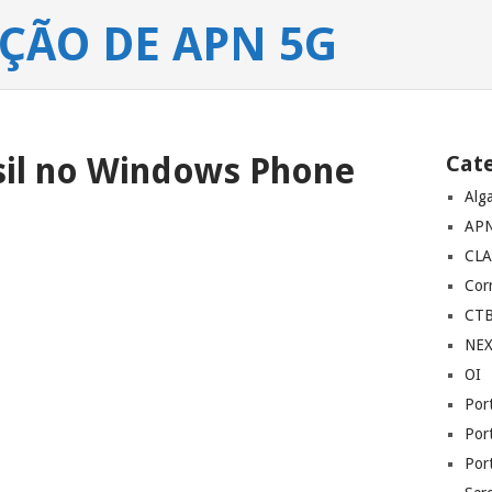
ÇÃO DE APN 5G
sil no Windows Phone
Cat
Alg
AP
CL
Corr
CT
NE
OI
Por
Por
Por