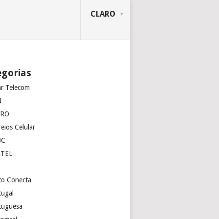
CLARO
egorias
ar Telecom
N
ARO
eios Celular
BC
XTEL
to Conecta
tugal
tuguesa