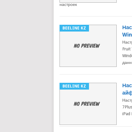
настроек
Нас
BEELINE KZ
Win
Наст
Frui
Wind
данн
Нас
BEELINE KZ
ай
Наст
7Plu
iPad