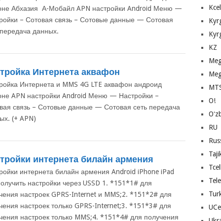
Kcel
не Абхазия А-Мобайл APN настройки Android Меню —
ройки – Сотовая связь – Сотовые данные — Сотовая
Kyr
 передача данных.
Kyr
KZ
Me
тройка Интернета аквафон
Meg
ройка Интернета и MMS 4G LTE аквафон андроид
MT
не APN настройки Android Меню — Настройки –
O!
вая связь – Сотовые данные — Сотовая сеть передача
Oʻz
ых. (+ APN)
RU
Rus
Taji
тройки интернета билайн армения
Tcel
ройки интернета билайн армения Android iPhone iPad
Tel
получить настройки через USSD 1. *151*1# для
Tur
чения настроек GPRS-Internet и MMS;2. *151*2# для
чения настроек только GPRS-Internet;3. *151*3# для
UCe
чения настроек только MMS;4. *151*4# для получения
Ukr