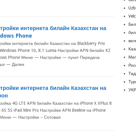
Uzb
Vel
Бел
тройки интернета билайн Казахстан на
бил
dows Phone
вел
ройки интернета билайн Казахстан на Blackberry Priv
Каз
t Windows Phone 10, 8.1 Lumia Настройки APN билайн KZ
Ме
ows Phone Меню — Настройки — пункт Передача
ых — Далее
Рос
Тад
Тур
тройки интернета билайн Казахстан на
УК
фон
ройка 4G LTE APN билайн Казахстан на iPhone X XPlus 8
s 6S 5S iPad Mini Pro Настройки APN Beeline на iPhone
 Меню — Настройки – Сотовая