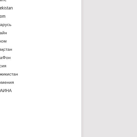
ekistan
com
арусь
айн
ком
ақстан
гаФон
сия
жикистан
кмения
РАИНА