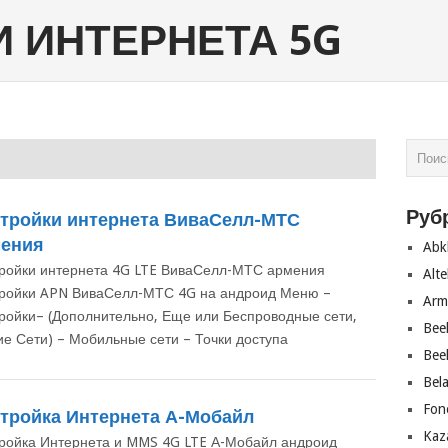
 ИНТЕРНЕТА 5G
Руб
тройки интернета ВиваСелл-МТС
ения
Abk
ройки интернета 4G LTE ВиваСелл-МТС армения
Alte
ройки APN ВиваСелл-МТС 4G на андроид Меню –
Arm
ройки– (Дополнительно, Еще или Беспроводные сети,
Bee
ие Сети) – Мобильные сети – Точки доступа
Bee
Bel
Fon
тройка Интернета А-Мобайл
Kaz
ройка Интернета и MMS 4G LTE А-Мобайл андроид