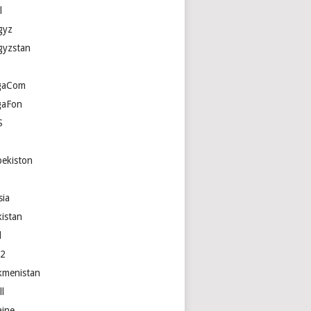
l
gyz
gyzstan
gaCom
aFon
S
bekiston
sia
kistan
l
e2
kmenistan
ll
aine