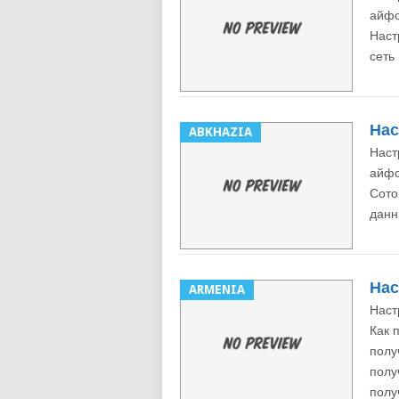
айфо
Наст
сеть
Нас
ABKHAZIA
Наст
айфо
Сото
данн
Нас
ARMENIA
Наст
Как 
полу
полу
полу