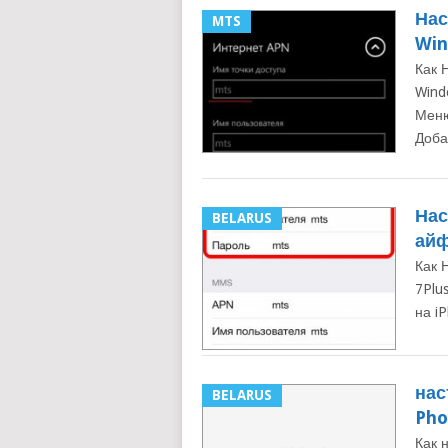
Нас
MTS
Win
Как 
Wind
Меню
Доба
Нас
BELARUS
ай
Как 
7Plu
на i
нас
BELARUS
Pho
Как 