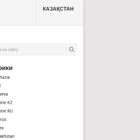
КАЗАҚСТАН
рики
hazia
l
enia
line KZ
line RU
arus
ex
akhstan